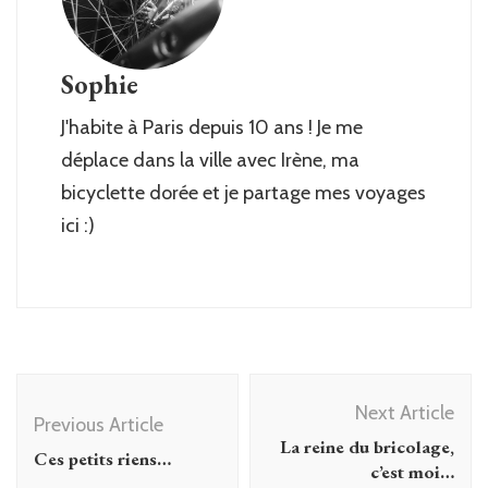
Sophie
J'habite à Paris depuis 10 ans ! Je me
déplace dans la ville avec Irène, ma
bicyclette dorée et je partage mes voyages
ici :)
Post
Next Article
Navigation
Previous Article
La reine du bricolage,
Ces petits riens…
c’est moi…