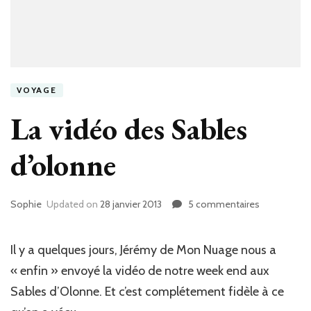
VOYAGE
La vidéo des Sables
d’olonne
Sophie
Updated on
28 janvier 2013
5 commentaires
sur
La
vidéo
des
Il y a quelques jours, Jérémy de Mon Nuage nous a
Sables
« enfin » envoyé la vidéo de notre week end aux
d’olonne
Sables d’Olonne. Et c’est complétement fidèle à ce