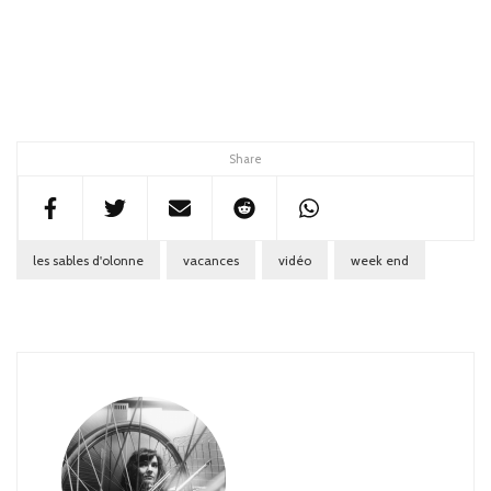
Share
les sables d'olonne
vacances
vidéo
week end