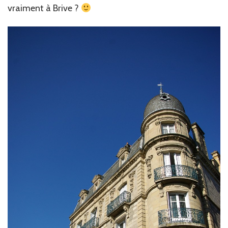
vraiment à Brive ?
Gaillar
?