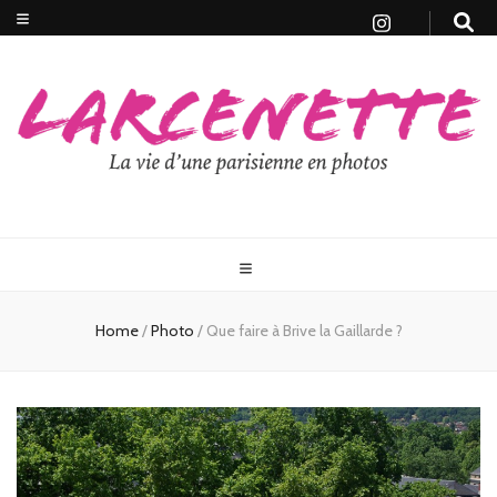
Home
/
Photo
/
Que faire à Brive la Gaillarde ?