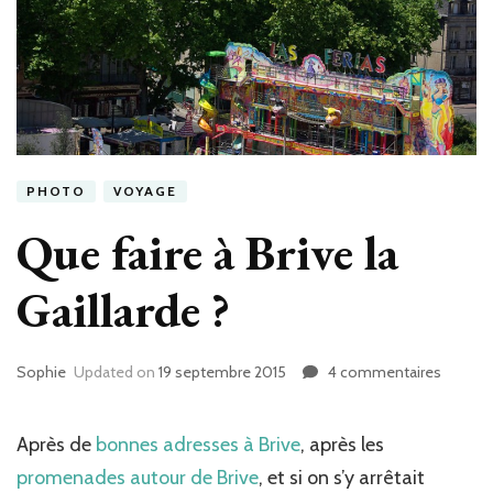
PHOTO
VOYAGE
Que faire à Brive la
Gaillarde ?
Sophie
Updated on
19 septembre 2015
4 commentaires
sur
Que
faire
à
Après de
bonnes adresses à Brive
, après les
Brive
promenades autour de Brive
, et si on s’y arrêtait
la