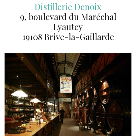
Distillerie Denoix
9, boulevard du Maréchal
Lyautey
19108 Brive-la-Gaillarde