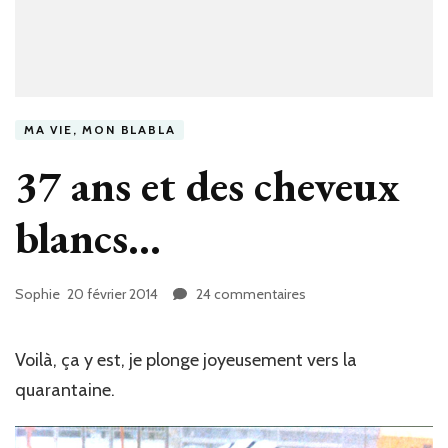
MA VIE, MON BLABLA
37 ans et des cheveux
blancs…
Sophie
20 février 2014
24 commentaires
sur
37
ans
et
Voilà, ça y est, je plonge joyeusement vers la
des
quarantaine.
cheveux
blancs…