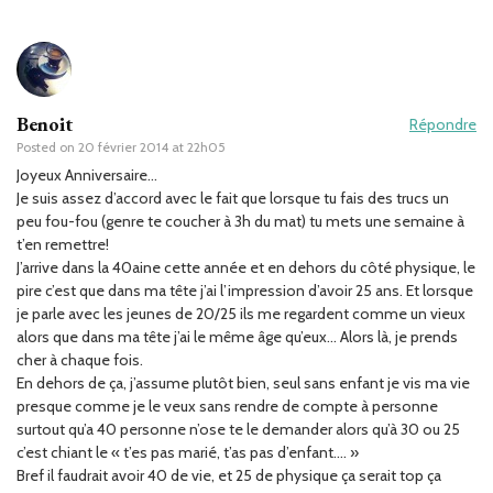
Benoit
Répondre
Posted on
20 février 2014 at 22h05
Joyeux Anniversaire…
Je suis assez d’accord avec le fait que lorsque tu fais des trucs un
peu fou-fou (genre te coucher à 3h du mat) tu mets une semaine à
t’en remettre!
J’arrive dans la 40aine cette année et en dehors du côté physique, le
pire c’est que dans ma tête j’ai l’impression d’avoir 25 ans. Et lorsque
je parle avec les jeunes de 20/25 ils me regardent comme un vieux
alors que dans ma tête j’ai le même âge qu’eux… Alors là, je prends
cher à chaque fois.
En dehors de ça, j’assume plutôt bien, seul sans enfant je vis ma vie
presque comme je le veux sans rendre de compte à personne
surtout qu’a 40 personne n’ose te le demander alors qu’à 30 ou 25
c’est chiant le « t’es pas marié, t’as pas d’enfant…. »
Bref il faudrait avoir 40 de vie, et 25 de physique ça serait top ça