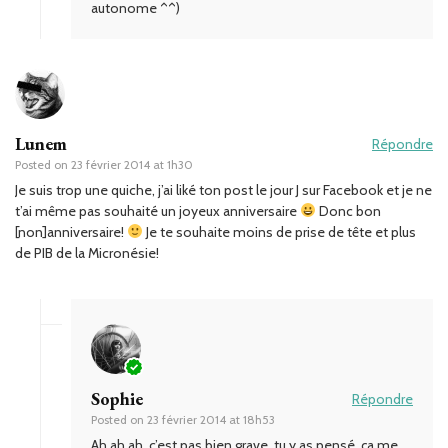
autonome ^^)
Lunem
Répondre
Posted on
23 février 2014 at 1h30
Je suis trop une quiche, j’ai liké ton post le jour J sur Facebook et je ne
t’ai même pas souhaité un joyeux anniversaire
Donc bon
[non]anniversaire!
Je te souhaite moins de prise de tête et plus
de PIB de la Micronésie!
Sophie
Répondre
Posted on
23 février 2014 at 18h53
Ah ah ah, c’est pas bien grave, tu y as pensé, ça me