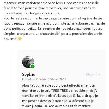
réservée, mais maintenant je m’en fous! Donc moins besoin de
faire la fofolle pour me faire remarquer, une ou deux pintes de
bonne bière pour les grosses soirées.
Pour le reste se donner le cap de garder une bonne hygiène de vie
(sport, repas…), j’ai une amie nutritionniste qui m’a donné pas mal de
bons petits conseils…. faire rentrer de nouvelles habitudes, toutes
simples, une par une, un chouette défi pour la prochaine décennie
pour moi
Sophie
Répondre
Posted on
21 février 2014 at 17h54
Alors la bouffe et le sport, c’est effectivement un
domaine ou je suis TRES TRES perfectible, mais j’y
travaille, et je me dis d’ailleurs que là, faudrait que je
me penche dessus (parce que j’ai décrété que je
vivrais jusqu’à 100 ans au moins et de manière