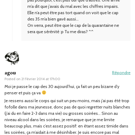
pas pourquoi, c’est plus dur que d’autres. Une amie
m’a dit que j’avais du mal avec les chiffres impairs.
Elle n’a peut être pas tort quand on voit que le cap
des 35 m’a bien gavé aussi…
On verra, peut être que le cap de la quarantaine ne
sera que sérénité :p Tu me diras? ^^
agou
Répondre
Posted on
21 février 2014 at 17h00
Moi je passe le cap des 30 aujourd’hui, ça fait un peu bizarre d’y
penser et puis ça va
Je ressens aussi le corps qui suit un peu moins, mais j’ai pas été trop
fofolle dans ma jeunesse, donc pas de quoi regretter nuits blanches
(j’ai du en faire 2-3 dans ma vie) ou grosses soirées… Sinon au
niveau alcool dans les soirées, je remarque que je me limite
beaucoup plus, mais c’est assez positif: en étant assez timide dans
les soirées, ça m’aidait à me désinhiber. Je suis encore pas mal