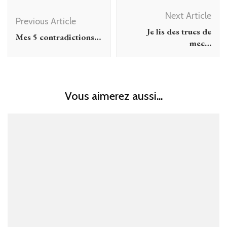
Post
Next Article
Navigation
Previous Article
Je lis des trucs de
Mes 5 contradictions…
mec…
Vous aimerez aussi...