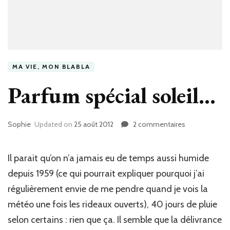
MA VIE, MON BLABLA
Parfum spécial soleil…
Sophie
Updated on
25 août 2012
2 commentaires
sur
Parfum
spécial
soleil…
Il parait qu’on n’a jamais eu de temps aussi humide
depuis 1959 (ce qui pourrait expliquer pourquoi j’ai
régulièrement envie de me pendre quand je vois la
météo une fois les rideaux ouverts), 40 jours de pluie
selon certains : rien que ça. Il semble que la délivrance