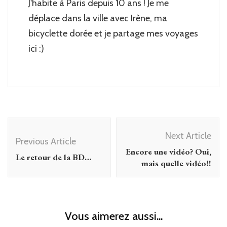
J'habite à Paris depuis 10 ans ! Je me
déplace dans la ville avec Irène, ma
bicyclette dorée et je partage mes voyages
ici :)
Post
Next Article
Navigation
Previous Article
Encore une vidéo? Oui,
Le retour de la BD…
mais quelle vidéo!!
Vous aimerez aussi...