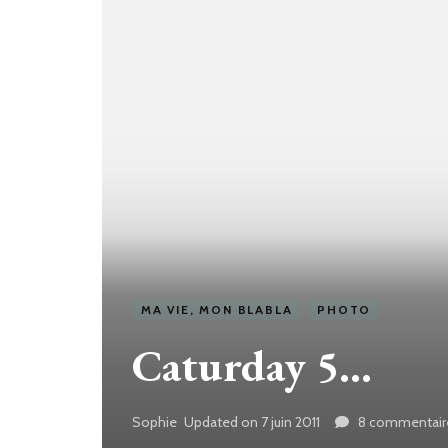
MA VIE, MON BLABLA
PHOTO
Caturday 5…
Sophie
Updated on
7 juin 2011
8 commentair