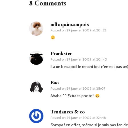
8 Comments
mlle quincampoix
Posted on
29 janvier 2009 at 20h32
Prankster
Posted on
29 janvier 2009 at 20h40
Il a un beau poil le renard (qui n’en est pas un
Bao
Posted on
29 janvier 2009 at 21h07
Ahaha ^^ Extra ta photo!!
Tendances & co
Posted on
29 janvier 2009 at 22h48
Sympa ! en effet, même si je suis pas fan de f