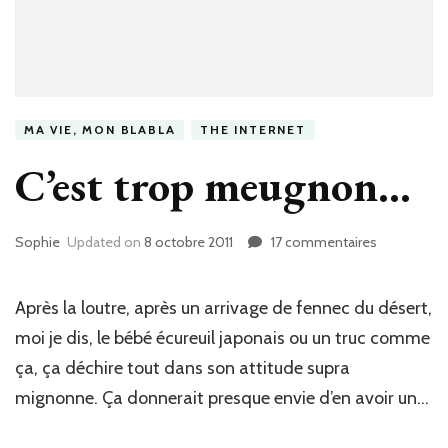
MA VIE, MON BLABLA
THE INTERNET
C’est trop meugnon…
Sophie
Updated on
8 octobre 2011
17 commentaires
sur
C’est
trop
meugnon…
Après la loutre, après un arrivage de fennec du désert,
moi je dis, le bébé écureuil japonais ou un truc comme
ça, ça déchire tout dans son attitude supra
mignonne. Ça donnerait presque envie d’en avoir un…