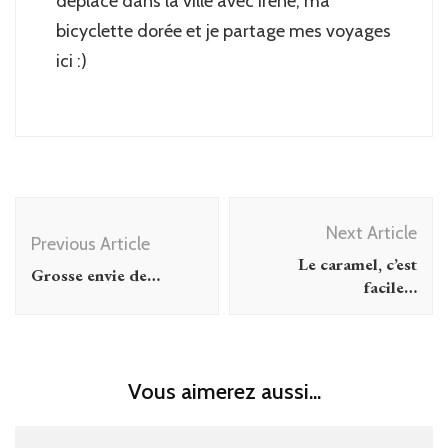
déplace dans la ville avec Irène, ma
bicyclette dorée et je partage mes voyages
ici :)
Post
Next Article
Navigation
Previous Article
Le caramel, c’est
Grosse envie de…
facile…
Vous aimerez aussi...