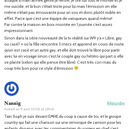
attaque à main armée genre je rentre, je tire sur tout le monde et je
me suicide, et là bon c’était triste pour lui mais l’émission en elle
même n’était pas émouvante pour un sou et donc plutôt risible en
effet. Parce que c’est une équipe de vainqueurs quand même!
Par contre la maison en bois montée en 1 journée c’est assez
impressionnant.
Sinon dans la série nouveauté de la tv réalité sur W9 y’a « Libre, gay
ou casé? » où la fille rencontre 3 mecs et apprend en cours de route
qu’un est casé et un autre gay, et elle doit trouvé le libre pour partir
avec lui en voyage sinon c’est le couple gay ou hétéro qui part si elle
se plante (selon qui elle pense être libre). C’est très con mais du
coup très bon pour ce style d’émission
Nannig
Répondre
Posted on
9 avril 2008 at 23h14
Tain Soph je suis devant EMHE du coup à cause de toi, et le groupe
country qui fait une chanson sur une remorque de camion pour les
enfants disparus avec les commentaires du surgeur en chef c’est