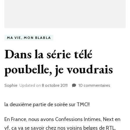
MA VIE, MON BLABLA
Dans la série télé
poubelle, je voudrais
Sophie
Updated on
8 octobre 2011
10 commentaires
sur
Dans
la
série
la deuxième partie de soirée sur TMC!!
télé
poubelle,
En France, nous avons Confessions Intimes, Next en
je
vf, ça va se savoir chez nos voisins belges de RTL,
voudrais