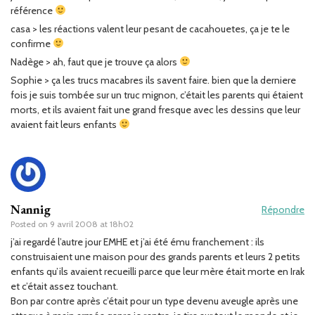
référence
casa > les réactions valent leur pesant de cacahouetes, ça je te le
confirme
Nadège > ah, faut que je trouve ça alors
Sophie > ça les trucs macabres ils savent faire. bien que la derniere
fois je suis tombée sur un truc mignon, c’était les parents qui étaient
morts, et ils avaient fait une grand fresque avec les dessins que leur
avaient fait leurs enfants
Nannig
Répondre
Posted on
9 avril 2008 at 18h02
j’ai regardé l’autre jour EMHE et j’ai été ému franchement : ils
construisaient une maison pour des grands parents et leurs 2 petits
enfants qu’ils avaient recueilli parce que leur mère était morte en Irak
et c’était assez touchant.
Bon par contre après c’était pour un type devenu aveugle après une