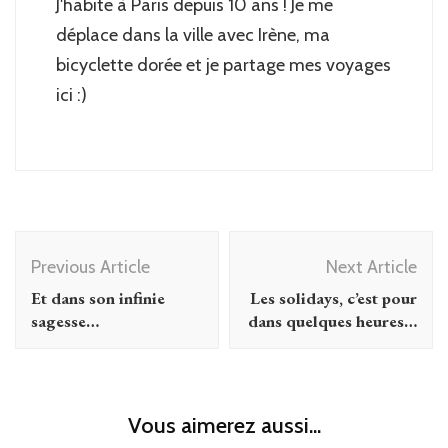
J'habite à Paris depuis 10 ans ! Je me
déplace dans la ville avec Irène, ma
bicyclette dorée et je partage mes voyages
ici :)
Post
Previous Article
Next Article
Navigation
Et dans son infinie
Les solidays, c’est pour
sagesse…
dans quelques heures…
Vous aimerez aussi...