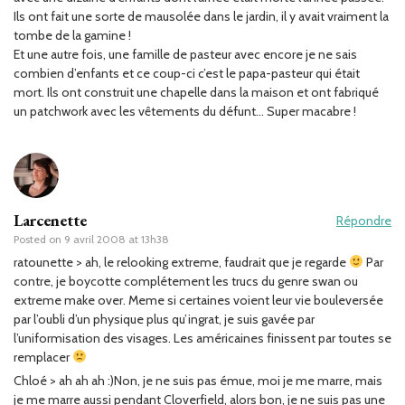
Ils ont fait une sorte de mausolée dans le jardin, il y avait vraiment la
tombe de la gamine !
Et une autre fois, une famille de pasteur avec encore je ne sais
combien d’enfants et ce coup-ci c’est le papa-pasteur qui était
mort. Ils ont construit une chapelle dans la maison et ont fabriqué
un patchwork avec les vêtements du défunt… Super macabre !
Larcenette
Répondre
Posted on
9 avril 2008 at 13h38
ratounette > ah, le relooking extreme, faudrait que je regarde
Par
contre, je boycotte complétement les trucs du genre swan ou
extreme make over. Meme si certaines voient leur vie bouleversée
par l’oubli d’un physique plus qu’ingrat, je suis gavée par
l’uniformisation des visages. Les américaines finissent par toutes se
remplacer
Chloé > ah ah ah :)Non, je ne suis pas émue, moi je me marre, mais
je me marre aussi pendant Cloverfield, alors bon, je ne suis pas une