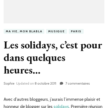
MA VIE, MON BLABLA
MUSIQUE
PARIS
Les solidays, c’est pour
dans quelques
heures…
Sophie
Updated on
8 octobre 2011
7 commentaires
sur
Les
solidays,
c’est
Avec d’autres bloggeurs, j’aurais l’immense plaisir et
pour
honneur de blogger sur les
solidays
. Première réunion