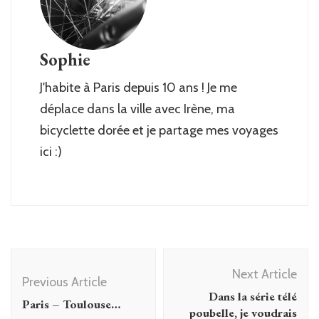
Sophie
J'habite à Paris depuis 10 ans ! Je me
déplace dans la ville avec Irène, ma
bicyclette dorée et je partage mes voyages
ici :)
Post
Next Article
Navigation
Previous Article
Dans la série télé
Paris – Toulouse…
poubelle, je voudrais