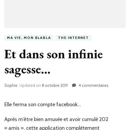
MA VIE, MON BLABLA
THE INTERNET
Et dans son infinie
sagesse…
Sophie
Updated on
8 octobre 2011
4 commentaires
sur
Et
dans
son
Elle ferma son compte facebook…
infinie
sagesse…
Après m’être bien amusée et avoir cumulé 202
« amis », cette application complétement