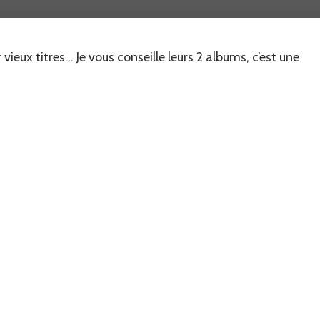
de
journée
en
vieux titres… Je vous conseille leurs 2 albums, c’est une
musique