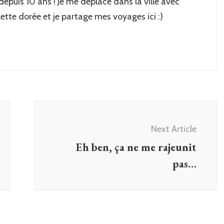
 depuis 10 ans ! Je me déplace dans la ville avec
lette dorée et je partage mes voyages ici :)
Next Article
Eh ben, ça ne me rajeunit
pas…