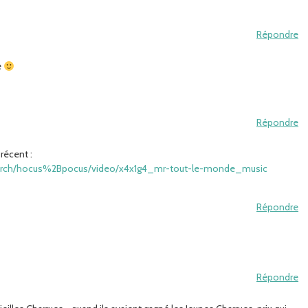
Répondre
e
Répondre
 récent :
earch/hocus%2Bpocus/video/x4x1g4_mr-tout-le-monde_music
Répondre
Répondre