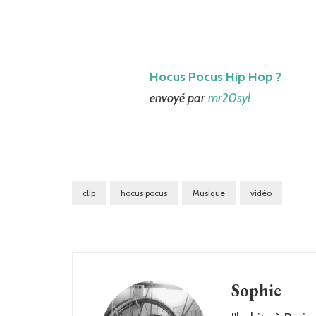
Hocus Pocus Hip Hop ?
envoyé par
mr20syl
clip
hocus pocus
Musique
vidéo
Sophie