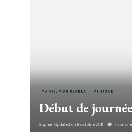
MA VIE, MON BLABLA
MUSIQUE
Début de journé
Sophie
Updated on
8 octobre 2011
7 commen