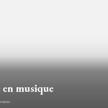
e en musique
taires
sur
Début