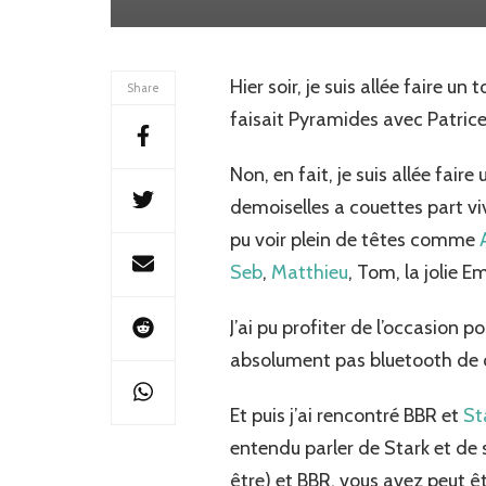
Hier soir, je suis allée faire un
Share
faisait Pyramides avec Patric
Non, en fait, je suis allée fair
demoiselles a couettes part v
pu voir plein de têtes comme
Seb
,
Matthieu
, Tom, la jolie Em
J’ai pu profiter de l’occasion p
absolument pas bluetooth de
Et puis j’ai rencontré BBR et
St
entendu parler de Stark et de s
être) et BBR, vous avez peut êtr