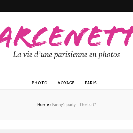
PHOTO
VOYAGE
PARIS
Home
/
Fanny’s party… The last?