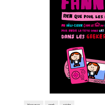
blogueurs
geek
soirée