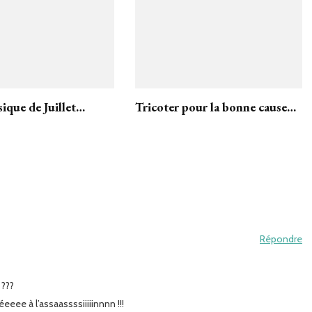
sique de Juillet…
Tricoter pour la bonne cause…
Répondre
 ???
eee à l’assaassssiiiiinnnn !!!