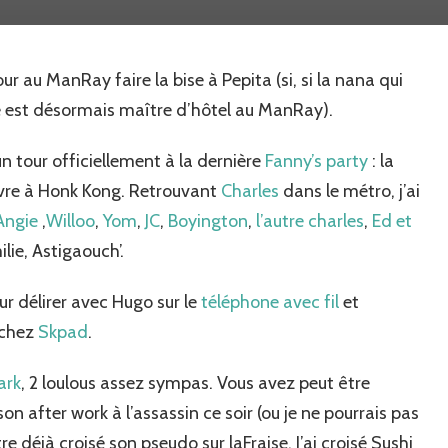
party…
The
last?
 tour au ManRay faire la bise à Pepita (si, si la nana qui
e est désormais maître d’hôtel au ManRay).
e un tour officiellement à la dernière
Fanny’s party
: la
ivre à Honk Kong. Retrouvant
Charles
dans le métro, j’ai
Angie
,
Willoo
,
Yom
,
JC
,
Boyington
,
l’autre charles
,
Ed et
ilie, Astigaouch’.
our délirer avec Hugo sur le
téléphone avec fil
et
 chez
Skpad
.
ark
, 2 loulous assez sympas. Vous avez peut être
on after work à l’assassin ce soir (ou je ne pourrais pas
e déjà croisé son pseudo sur laFraise. J’ai croisé Sushi