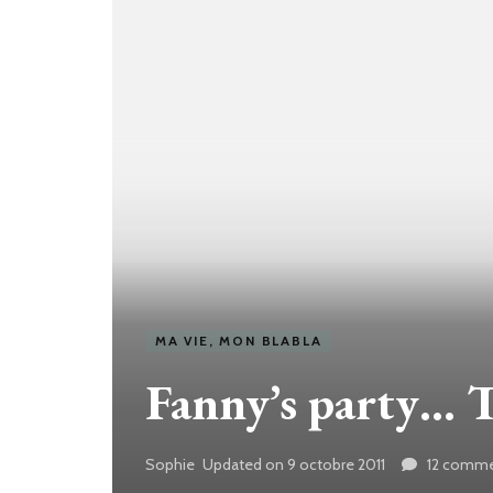
MA VIE, MON BLABLA
Fanny’s party… T
Sophie
Updated on
9 octobre 2011
12 comme