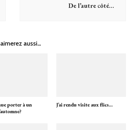
De l’autre côté…
aimerez aussi...
nue porter à un
J’ai rendu visite aux flics…
’automne?