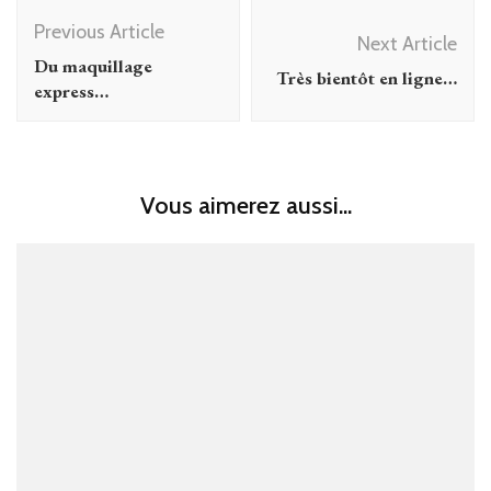
Post
Previous Article
Navigation
Next Article
Du maquillage
Très bientôt en ligne…
express…
Vous aimerez aussi...