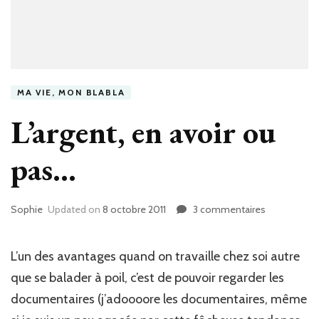
MA VIE, MON BLABLA
L’argent, en avoir ou
pas…
Sophie
Updated on
8 octobre 2011
3 commentaires
sur
L’argent,
en
avoir
L’un des avantages quand on travaille chez soi autre
ou
que se balader à poil, c’est de pouvoir regarder les
pas…
documentaires (j’adoooore les documentaires, même