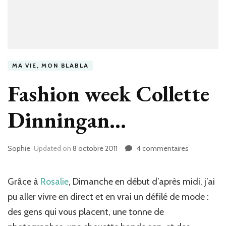
MA VIE, MON BLABLA
Fashion week Collette
Dinningan…
Sophie
Updated on
8 octobre 2011
4 commentaires
sur
Fashion
week
Collette
Grâce à
Rosalie
, Dimanche en début d’après midi, j’ai
Dinningan…
pu aller vivre en direct et en vrai un défilé de mode :
des gens qui vous placent, une tonne de