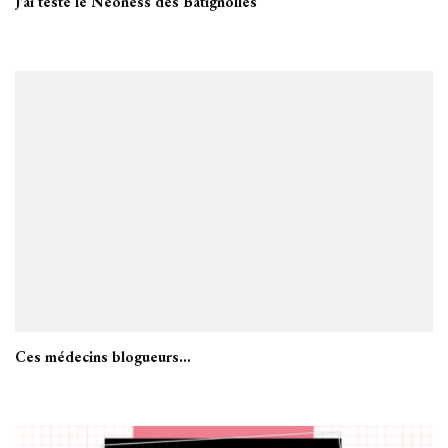
J’ai testé le Neoness des Batignolles
Ces médecins blogueurs…