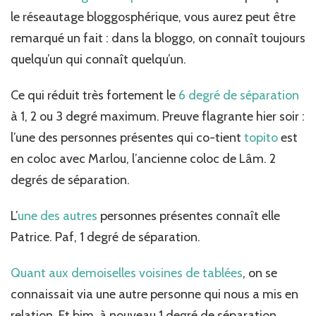
degré
le réseautage bloggosphérique, vous aurez peut être
de
séparation…
remarqué un fait : dans la bloggo, on connaît toujours
quelqu’un qui connaît quelqu’un.
Ce qui réduit très fortement le
6 degré de séparation
à 1, 2 ou 3 degré maximum. Preuve flagrante hier soir :
l’une des personnes présentes qui co-tient
topito
est
en coloc avec Marlou, l’ancienne coloc de Lâm. 2
degrés de séparation.
L’
une des autres
personnes présentes connaît elle
Patrice. Paf, 1 degré de séparation.
Quant aux
demoiselles
voisines de tablées
, on se
connaissait via une autre personne qui nous a mis en
relation. Et bim, à nouveau 1 degré de séparation.