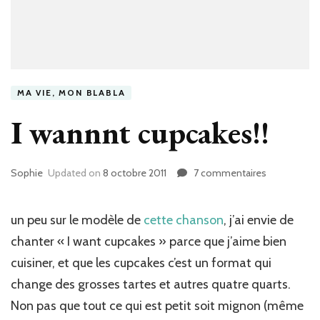
MA VIE, MON BLABLA
I wannnt cupcakes!!
Sophie
Updated on
8 octobre 2011
7 commentaires
sur
I
wannnt
cupcakes!!
un peu sur le modèle de
cette chanson
, j’ai envie de
chanter « I want cupcakes » parce que j’aime bien
cuisiner, et que les cupcakes c’est un format qui
change des grosses tartes et autres quatre quarts.
Non pas que tout ce qui est petit soit mignon (même