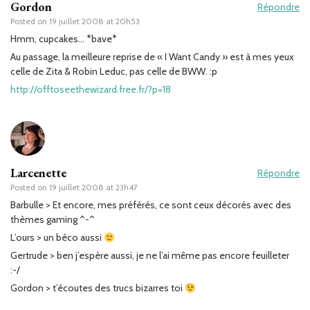
Gordon
Répondre
Posted on
19 juillet 2008 at 20h53
Hmm, cupcakes… *bave*
Au passage, la meilleure reprise de « I Want Candy » est à mes yeux
celle de Zita & Robin Leduc, pas celle de BWW. :p
http://offtoseethewizard.free.fr/?p=18
Larcenette
Répondre
Posted on
19 juillet 2008 at 23h47
Barbulle > Et encore, mes préférés, ce sont ceux décorés avec des
thèmes gaming ^-^
L’ours > un béco aussi
Gertrude > ben j’espère aussi, je ne l’ai même pas encore feuilleter
:-/
Gordon > t’écoutes des trucs bizarres toi