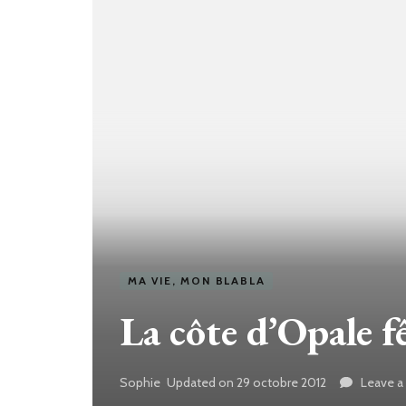
MA VIE, MON BLABLA
La côte d’Opale f
Sophie
Updated on
29 octobre 2012
Leave 