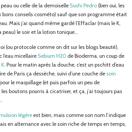
la peau ou celle de la demoiselle
Sushi Pedro
(ben oui, les
x bons conseils cosméto) sauf que son programme était
eau. Mais j’ai quand même gardé l’Effaclar (mais le K,
peau) le soir et la lotion tonique…
 (ou protocole comme on dit sur les blogs beauté),
c l’eau micellaire
Sebium H20
de Bioderma, un coup de
 K
. Pour le matin après la douche, c’est un pschitt d’eau
ire de Paris ça dessèche, suivi d’une couche de
soin
pour le maquillage (et puis parfois un peu de
es boutons pourris à cicatriser, et ça, j’ai toujours pas
)…
mulsion légère
est bien, mais comme son nom l’indique
 mais en alternance avec le soin riche de temps en temps,