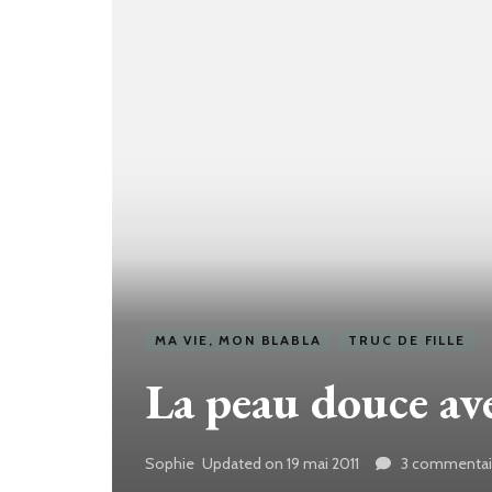
MA VIE, MON BLABLA
TRUC DE FILLE
La peau douce av
Sophie
Updated on
19 mai 2011
3 commentai