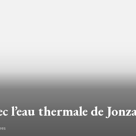
ec l’eau thermale de Jonz
res
sur
La