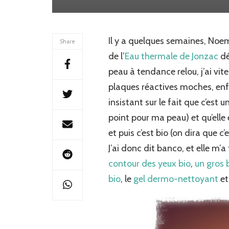
Il y a quelques semaines, No
Share
de l’
Eau thermale de Jonzac
dé
peau à tendance relou, j’ai vi
plaques réactives moches, enfin
insistant sur le fait que c’es
point pour ma peau) et qu’ell
et puis c’est bio (on dira que c’e
J’ai donc dit banco, et elle m’a 
contour des yeux bio
,
un gros 
bio
, le
gel dermo-nettoyant
et