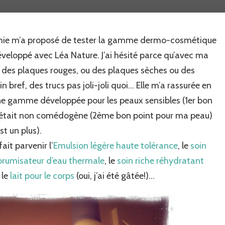
peau
douce
avec
emie m’a proposé de tester la gamme dermo-cosmétique
l’eau
thermale
veloppé avec Léa Nature. J’ai hésité parce qu’avec ma
de
te des plaques rouges, ou des plaques sèches ou des
Jonzac…
 bref, des trucs pas joli-joli quoi… Elle m’a rassurée en
t une gamme développée pour les peaux sensibles (1er bon
e était non comédogène (2ème bon point pour ma peau)
st un plus).
fait parvenir l’
Emulsion légère haute tolérance
, le
soin
brumisateur d’eau thermale
, le
soin riche réhydratant
 le
lait pour le corps
(oui, j’ai été gâtée!)…