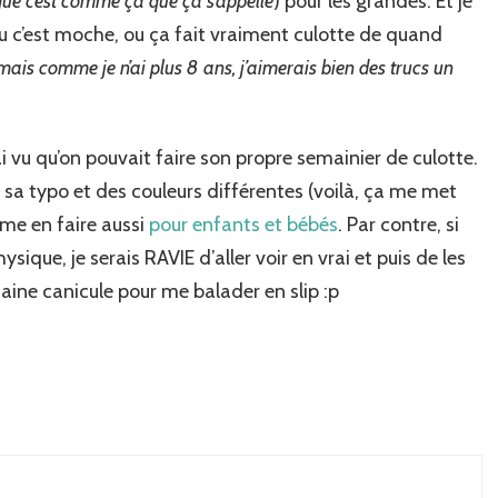
que c’est comme ça que ça s’appelle
) pour les grandes. Et je
 Ou c’est moche, ou ça fait vraiment culotte de quand
 mais comme je n’ai plus 8 ans, j’aimerais bien des trucs un
ai vu qu’on pouvait faire son propre semainier de culotte.
sa typo et des couleurs différentes (voilà, ça me met
ême en faire aussi
pour enfants et bébés
. Par contre, si
ique, je serais RAVIE d’aller voir en vrai et puis de les
haine canicule pour me balader en slip :p