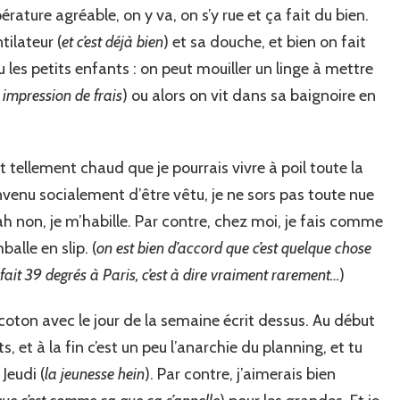
rature agréable, on y va, on s’y rue et ça fait du bien.
tilateur (
et c’est déjà bien
) et sa douche, et bien on fait
les petits enfants : on peut mouiller un linge à mettre
impression de frais
) ou alors on vit dans sa baignoire en
it tellement chaud que je pourrais vivre à poil toute la
venu socialement d’être vêtu, je ne sors pas toute nue
ah non, je m’habille. Par contre, chez moi, je fais comme
balle en slip. (
on est bien d’accord que c’est quelque chose
fait 39 degrés à Paris, c’est à dire vraiment rarement…
)
 coton avec le jour de la semaine écrit dessus. Au début
s, et à la fin c’est un peu l’anarchie du planning, et tu
Jeudi (
la jeunesse hein
). Par contre, j’aimerais bien