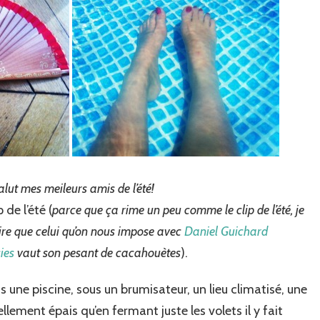
alut mes meileurs amis de l’été!
 de l’été (
parce que ça rime un peu comme le clip de l’été, je
n dire que celui qu’on nous impose avec
Daniel Guichard
ies
vaut son pesant de cacahouètes
).
 une piscine, sous un brumisateur, un lieu climatisé, une
llement épais qu’en fermant juste les volets il y fait