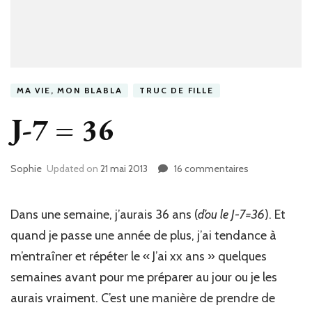
MA VIE, MON BLABLA
TRUC DE FILLE
J-7 = 36
Sophie
Updated on
21 mai 2013
16 commentaires
sur
J-
7
=
Dans une semaine, j’aurais 36 ans (
d’ou le J-7=36
). Et
36
quand je passe une année de plus, j’ai tendance à
m’entraîner et répéter le « J’ai xx ans » quelques
semaines avant pour me préparer au jour ou je les
aurais vraiment. C’est une manière de prendre de