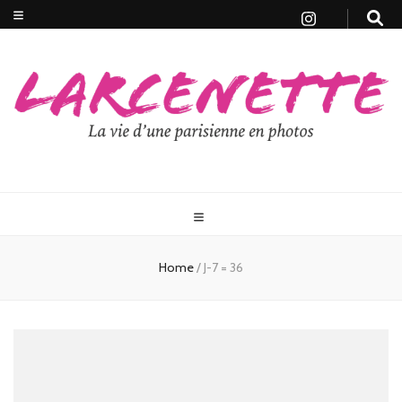
Home
/
J-7 = 36