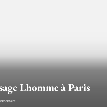
ssage Lhomme à Paris
mmentaire
sur
Une