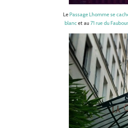
Le
Passage Lhomme se cache
blanc
et au
71 rue du Faubou