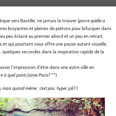
pause
au
Passage
ique vers Bastille, ne jamais la trouver (
parce qu’elle a
Lhomme
à
tères bruyantes et pleines de piétons pour bifurquer dans
Paris
lieu peu éclairé au premier abord et un peu en retrait,
 et qui pourtant vous offre une pause autant visuelle,
, quelques secondes dans la respiration rapide de la
 avoir l’impression d’être dans une autre ville en
ire à quel point j’aime Paris? ^^
)
, mais quand même : c’est pas hyper joli? )