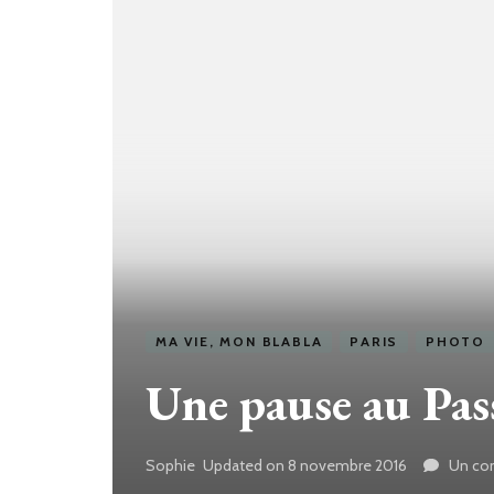
MA VIE, MON BLABLA
PARIS
PHOTO
Une pause au Pa
Sophie
Updated on
8 novembre 2016
Un co