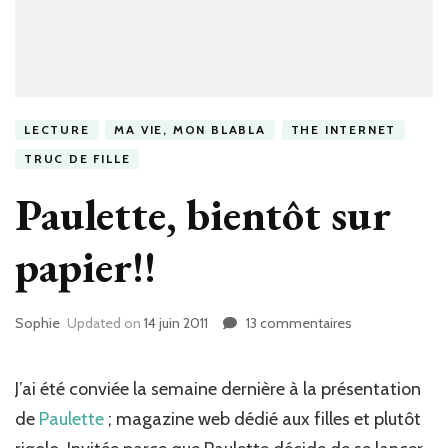
LECTURE
MA VIE, MON BLABLA
THE INTERNET
TRUC DE FILLE
Paulette, bientôt sur
papier!!
Sophie
Updated on
14 juin 2011
13 commentaires
sur
Paulette,
bientôt
sur
J’ai été conviée la semaine dernière à la présentation
papier!!
de
Paulette
; magazine web dédié aux filles et plutôt