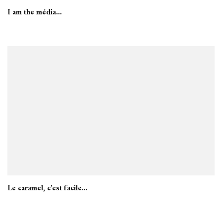
I am the média…
Le caramel, c’est facile…