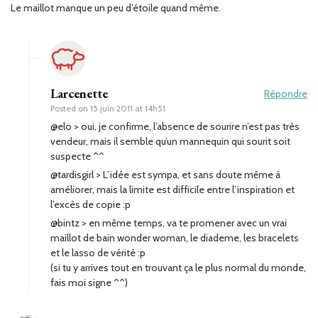
Le maillot manque un peu d’étoile quand même.
Larcenette
Répondre
Posted on
15 juin 2011 at 14h51
@elo > oui, je confirme, l’absence de sourire n’est pas très
vendeur, mais il semble qu’un mannequin qui sourit soit
suspecte ^^
@tardisgirl > L’idée est sympa, et sans doute même à
améliorer, mais la limite est difficile entre l’inspiration et
l’excès de copie :p
@bintz > en même temps, va te promener avec un vrai
maillot de bain wonder woman, le diademe, les bracelets
et le lasso de vérité :p
(si tu y arrives tout en trouvant ça le plus normal du monde,
fais moi signe ^^)