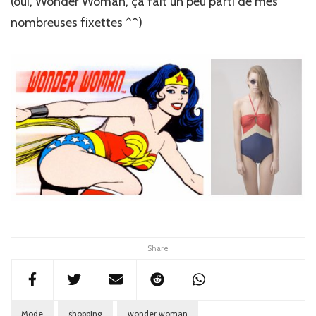
(oui, Wonder Woman, ça fait un peu parti de mes
nombreuses fixettes ^^)
Share
Mode
shopping
wonder woman