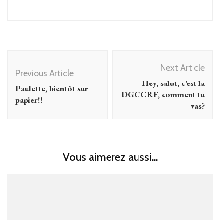
Post
Next Article
Navigation
Previous Article
Hey, salut, c’est la
Paulette, bientôt sur
DGCCRF, comment tu
papier!!
vas?
Vous aimerez aussi...