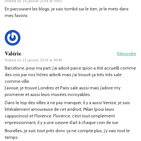
Posted on
24 janvier 2014 at 15h12
En parcourant les blogs, je suis tombé sur le tien, je le mets dans
mes favoris
Valérie
Répondre
Posted on
25 janvier 2014 at 9h49
Barcelone, pour ma part, j’ai adoré parce qu’on a été accueilli comme
des rois par nos hôtes airbnb mais j’ai trouvé ça très très sale
comme ville.
J’avoue, je trouve Londres et Paris sale aussi mais j’adore m’y
promener et aussi leurs musées incroyables.
Dans le top des villes à ne pas manquer, il y a aussi Venise, je suis
littéralement amoureuse de cet endroit, Milan (pour leurs
cappucinos) et Florence. Florence, c’est tout simplement
impressionnant, il y a une oeuvre d’art à chaque coin de rue.
Bruxelles, je suis tout près donc ça ne compte plus, j’y vais tout le
temps.