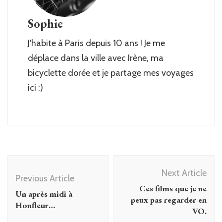
Sophie
J'habite à Paris depuis 10 ans ! Je me
déplace dans la ville avec Irène, ma
bicyclette dorée et je partage mes voyages
ici :)
Post
Next Article
Navigation
Previous Article
Ces films que je ne
Un après midi à
peux pas regarder en
Honfleur…
VO.