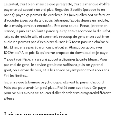
Le gratuit, c’est bien; mais ce que je regrette, c’est le manque d’offre
payante qui apporte un vrai plus. Regardes Spotify (puisque tu en
parles): payer, ça permet de virer les pubs (auxquelles ont se fait), et
d’accéder à ses playlists depuis l’étranger, l’accès depuis un mobile,
de la musique mieux encodée… Et « c’est tout ». Perso, je reste en
France, la pub est soûlante parce que répétitive (comme l’a dit Lufo),
j’ai pas de mobile wifi, et comme beaucoup de gens mon système
audio ne permet pas d’exploiter du son HQ (c’est pas une chaîne hi-
fi)… Et je pense pas être un cas particulier. Alors, pourquoi payer
10€/mois? A ce prix-là, qu’on me propose du download, et je paye.
Y a qu’à voir Flickr: y a un vrai apport à dégainer la carte bleue… Pour
pas mal de gens, le service gratuit est suffisant, puis on y prend
goût, on a envie de plus, et là le service payant prend tout son sens.
Fini les limites…
Je pense que la barrière psychologue, elle-est là: payer, d’accord.
Mais pas pour avoir (un peu) plus… Plutôt pour avoir tout. On paye
pour ne plus avoir à se soucier d’aller chercher mieux/pareil/différent
ailleurs.
Laisser un commentaire