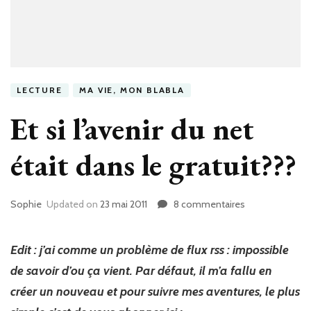
LECTURE
MA VIE, MON BLABLA
Et si l’avenir du net
était dans le gratuit???
Sophie
Updated on
23 mai 2011
8 commentaires
sur
Et
si
l’avenir
Edit : j’ai comme un problème de flux rss : impossible
du
de savoir d’ou ça vient. Par défaut, il m’a fallu en
net
créer un nouveau et pour suivre mes aventures, le plus
était
dans