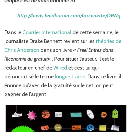
simple c’est de vous abonner ici :
le
gratuit???
http://feeds.feedburner.com/larcenette/DRNq
Dans le
Courrier International
de cette semaine, le
journaliste Drake Bennett revient sur les
théories de
Chris Anderson
dans son livre «
Free! Entrez dans
l’économie du gratuit
« . Pour situer l’auteur, il est le
rédacteur en chef de
Wired
et c’est lui qui
démocratisé le terme
longue traîne
. Dans ce livre, il
énonce qu’avec de la gratuité sur le net, on peut
gagner de l’argent.