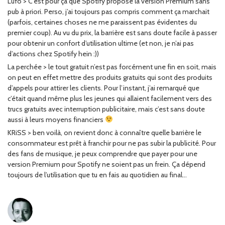
Lufo > C’est pour ça que Spotify propose la version Premium sans
pub à priori. Perso, j’ai toujours pas compris comment ça marchait
(parfois, certaines choses ne me paraissent pas évidentes du
premier coup). Au vu du prix, la barrière est sans doute facile à passer
pour obtenir un confort d’utilisation ultime (et non, je n’ai pas
d’actions chez Spotify hein :))
La perchée > le tout gratuit n’est pas forcément une fin en soit, mais
on peut en effet mettre des produits gratuits qui sont des produits
d’appels pour attirer les clients. Pour l’instant, j’ai remarqué que
c’était quand même plus les jeunes qui allaient facilement vers des
trucs gratuits avec interruption publicitaire, mais c’est sans doute
aussi à leurs moyens financiers
KRiSS > ben voilà, on revient donc à connaître quelle barrière le
consommateur est prêt à franchir pour ne pas subir la publicité. Pour
des fans de musique, je peux comprendre que payer pour une
version Premium pour Spotify ne soient pas un frein. Ça dépend
toujours de l’utilisation que tu en fais au quotidien au final…