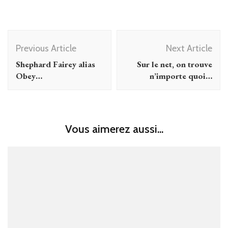
Post
Previous Article
Next Article
Navigation
Shephard Fairey alias
Sur le net, on trouve
Obey…
n’importe quoi…
Vous aimerez aussi...