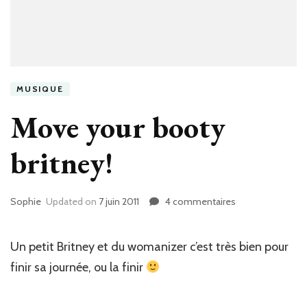
MUSIQUE
Move your booty
britney!
Sophie
Updated on
7 juin 2011
4 commentaires
sur
Move
your
booty
Un petit Britney et du womanizer c’est très bien pour
britney!
finir sa journée, ou la finir