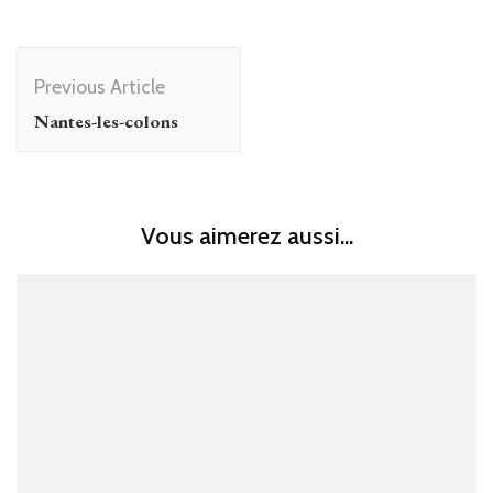
Post
Previous Article
Navigation
Nantes-les-colons
Vous aimerez aussi...