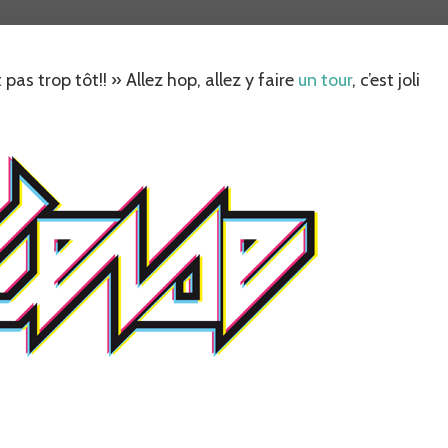
est
en
ligne!!!
pas trop tôt!! » Allez hop, allez y faire
un tour
, c’est joli