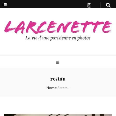
restau
Home
/
restau