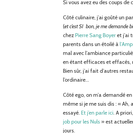
Si vous avez eu des coups de c
Côté culinaire, j’ai goûté un p
(
et c’est SI bon, je me demande b
chez
Pierre Sang Boyer
et j’ai
parents dans un étoilé à
l’Amp
mal avec l’ambiance particuliè
en étant efficaces et effacé
Bien sûr, j’ai fait d’autres res
l’ordinaire…
Côté ego, on m’a demandé en juil
même si je me suis dis : « Ah, 
essayé.
Et j’en parle ici
. A prior
job pour les Nuls
» est actuelle
jours.