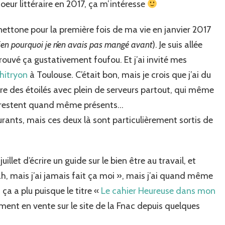
oeur littéraire en 2017, ça m’intéresse
anettone pour la première fois de ma vie en janvier 2017
ien pourquoi je n’en avais pas mangé avant
). Je suis allée
 trouvé ça gustativement foufou. Et j’ai invité mes
hitryon
à Toulouse. C’était bon, mais je crois que j’ai du
re des étoilés avec plein de serveurs partout, qui même
s, restent quand même présents…
taurants, mais ces deux là sont particulièrement sortis de
let d’écrire un guide sur le bien être au travail, et
ah, mais j’ai jamais fait ça moi », mais j’ai quand même
i, ça a plu puisque le titre «
Le cahier Heureuse dans mon
ment en vente sur le site de la Fnac depuis quelques