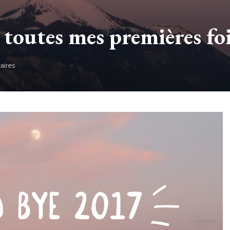
 toutes mes premières fo
aires
sur
Mon
bilan
2017
:
toutes
mes
premières
fois…