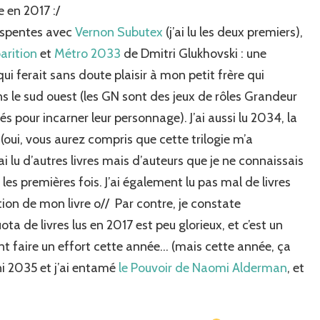
e en 2017 :/
Despentes avec
Vernon Subutex
(j’ai lu les deux premiers),
arition
et
Métro 2033
de Dmitri Glukhovski : une
i ferait sans doute plaisir à mon petit frère qui
 le sud ouest (les GN sont des jeux de rôles Grandeur
s pour incarner leur personnage). J’ai aussi lu 2034, la
oui, vous aurez compris que cette trilogie m’a
i lu d’autres livres mais d’auteurs que je ne connaissais
les premières fois. J’ai également lu pas mal de livres
ction de mon livre o// Par contre, je constate
de livres lus en 2017 est peu glorieux, et c’est un
ent faire un effort cette année… (mais cette année, ça
ni 2035 et j’ai entamé
le Pouvoir de Naomi Alderman
, et