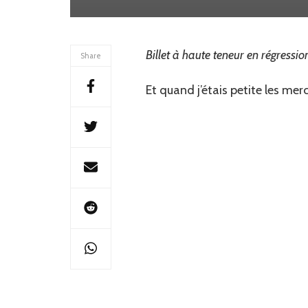
mercredi
les
enfants
Billet à haute teneur en régressio
Share
Et quand j’étais petite les merc