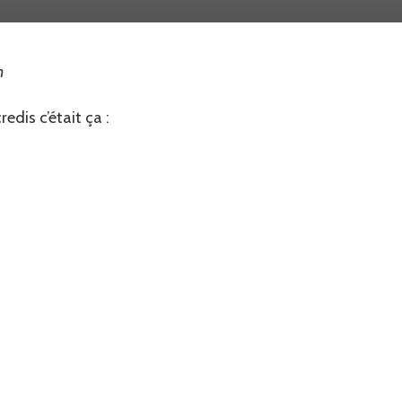
…
n
redis c’était ça :