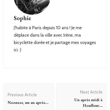
Sophie
J'habite à Paris depuis 10 ans ! Je me
déplace dans la ville avec Irène, ma
bicyclette dorée et je partage mes voyages
ici :)
Post
Next Article
Navigation
Previous Article
Un après midi à
Neoness, un an après…
Honfleur…