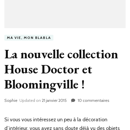
MA VIE, MON BLABLA
La nouvelle collection
House Doctor et
Bloomingville !
Sophie
Updated on
21 janvier 2015
10 commentaires
sur
La
nouvelle
collection
Si vous vous intéressez un peu à la décoration
House
d’intérieur, vous avez sans doute déjà vu des objets