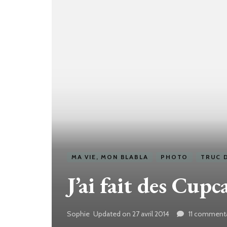
MA VIE, MON BLABLA
PHOTO
TRUC D
J’ai fait des Cupca
Sophie
Updated on
27 avril 2014
11 commenta