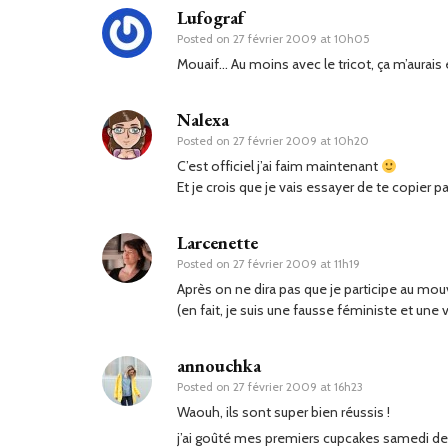
Lufograf
Posted on
27 février 2009 at 10h05
Mouaif… Au moins avec le tricot, ça m’aurais
Nalexa
Posted on
27 février 2009 at 10h20
C’est officiel j’ai faim maintenant
Et je crois que je vais essayer de te copier p
Larcenette
Posted on
27 février 2009 at 11h19
Après on ne dira pas que je participe au m
(en fait, je suis une fausse féministe et un
annouchka
Posted on
27 février 2009 at 16h23
Waouh, ils sont super bien réussis !
j’ai goûté mes premiers cupcakes samedi der