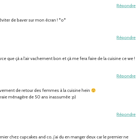
Répondre
 éviter de baver sur mon écran ! *o*
Répondre
arce que çà a l’air vachement bon et çà me fera faire de la cuisine ce we !
Répondre
ouvement de retour des femmes à la cuisine hein
e vraie ménagère de 50 ans inassumée :p)
Répondre
nier chez cupcakes and co, j’ai du en manger deux car le premier ne