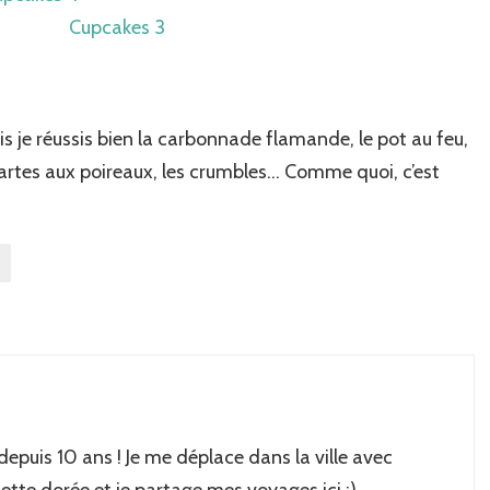
ais je réussis bien la carbonnade flamande, le pot au feu,
 tartes aux poireaux, les crumbles… Comme quoi, c’est
 depuis 10 ans ! Je me déplace dans la ville avec
lette dorée et je partage mes voyages ici :)