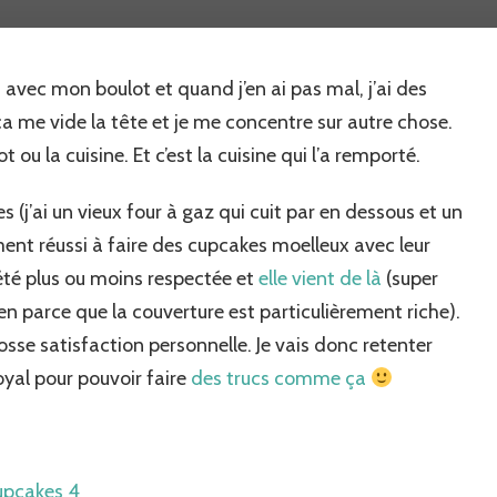
fait
des
Cupcakes
vec mon boulot et quand j’en ai pas mal, j’ai des
!!
ça me vide la tête et je me concentre sur autre chose.
ot ou la cuisine. Et c’est la cuisine qui l’a remporté.
s (j’ai un vieux four à gaz qui cuit par en dessous et un
ment réussi à faire des cupcakes moelleux avec leur
été plus ou moins respectée et
elle vient de là
(super
bien parce que la couverture est particulièrement riche).
osse satisfaction personnelle. Je vais donc retenter
oyal pour pouvoir faire
des trucs comme ça