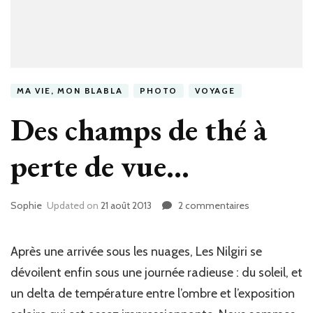
MA VIE, MON BLABLA
PHOTO
VOYAGE
Des champs de thé à
perte de vue…
Sophie
Updated on
21 août 2013
2 commentaires
sur
Des
champs
de
Après une arrivée sous les nuages, Les Nilgiri se
thé
dévoilent enfin sous une journée radieuse : du soleil, et
à
un delta de température entre l’ombre et l’exposition
perte
de