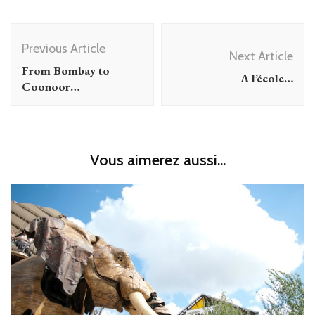
Post
Previous Article
Navigation
Next Article
From Bombay to
A l’école…
Coonoor…
Vous aimerez aussi...