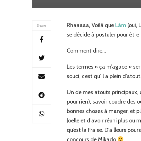
Rhaaaaa, Voilà que
Lâm
(oui, 
Share
se décide à postuler pour être 
Comment dire…
Les termes « ça m’agace » sera
souci, c’est qu’il a plein d’ato
Un de mes atouts principaux, à p
pour rien), savoir coudre des our
bonnes choses à manger, et ple
Joelle et d’avoir réuni plus o
qu’est la Fraise. D’ailleurs po
concours de Mikado