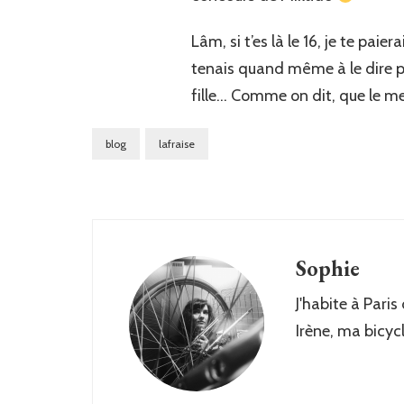
Lâm, si t’es là le 16, je te paie
tenais quand même à le dire 
fille… Comme on dit, que le m
blog
lafraise
Sophie
J'habite à Paris
Irène, ma bicyc