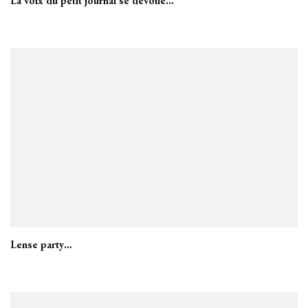
La voix du petit journal se dévoile…
Lense party…