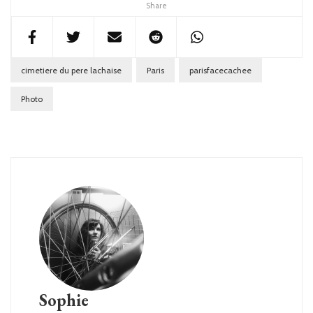
Share
cimetiere du pere lachaise
Paris
parisfacecachee
Photo
Sophie