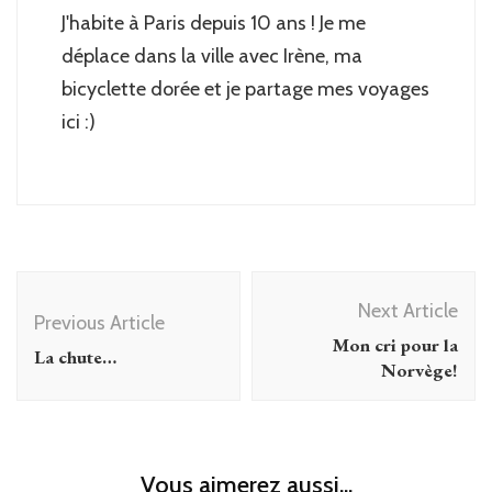
J'habite à Paris depuis 10 ans ! Je me
déplace dans la ville avec Irène, ma
bicyclette dorée et je partage mes voyages
ici :)
Post
Next Article
Navigation
Previous Article
Mon cri pour la
La chute…
Norvège!
Vous aimerez aussi...