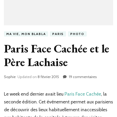
MA VIE, MON BLABLA
PARIS
PHOTO
Paris Face Cachée et le
Père Lachaise
Sophie
Updated on
8 février 2015
19 commentaires
sur
Paris
Face
Cachée
Le week end dernier avait lieu
Paris Face Cachée
, la
et
seconde édition. Cet événement permet aux parisiens
le
de découvrir des lieux habituellement inaccessibles
Père
Lachaise