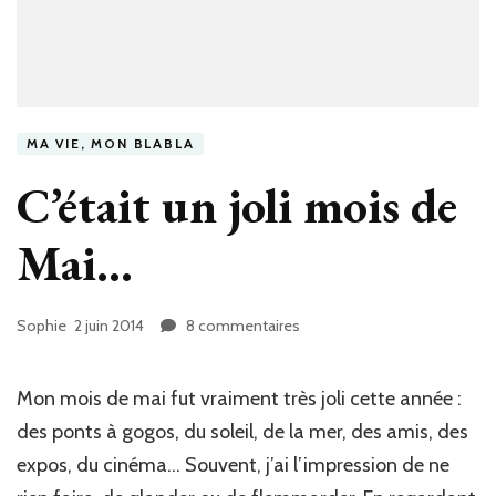
MA VIE, MON BLABLA
C’était un joli mois de
Mai…
Sophie
2 juin 2014
8 commentaires
sur
C’était
un
joli
Mon mois de mai fut vraiment très joli cette année :
mois
des ponts à gogos, du soleil, de la mer, des amis, des
de
expos, du cinéma… Souvent, j’ai l’impression de ne
Mai…