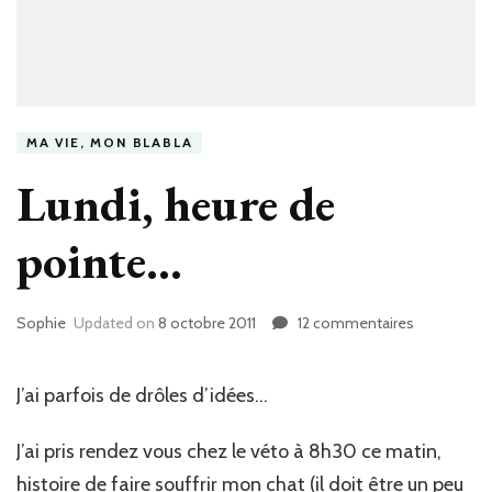
MA VIE, MON BLABLA
Lundi, heure de
pointe…
Sophie
Updated on
8 octobre 2011
12 commentaires
sur
Lundi,
heure
de
J’ai parfois de drôles d’idées…
pointe…
J’ai pris rendez vous chez le véto à 8h30 ce matin,
histoire de faire souffrir mon chat (il doit être un peu