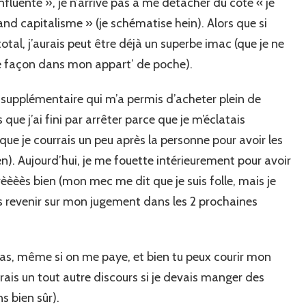
influente », je n’arrive pas à me détacher du côté « je
and capitalisme » (je schématise hein). Alors que si
tal, j’aurais peut être déjà un superbe imac (que je ne
e façon dans mon appart’ de poche).
ro supplémentaire qui m’a permis d’acheter plein de
que j’ai fini par arrêter parce que je m’éclatais
 je courrais un peu après la personne pour avoir les
ien). Aujourd’hui, je me fouette intérieurement pour avoir
rèèèès bien (mon mec me dit que je suis folle, mais je
s revenir sur mon jugement dans les 2 prochaines
e pas, même si on me paye, et bien tu peux courir mon
ais un tout autre discours si je devais manger des
ns bien sûr).