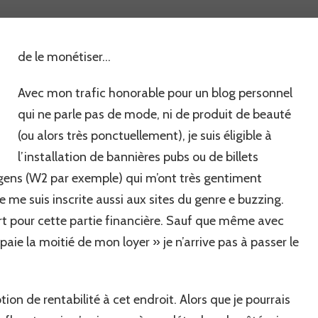
blog
restera
vierge,
de le monétiser…
c’est
pas
faute
Avec mon trafic honorable pour un blog personnel
d’avoir
qui ne parle pas de mode, ni de produit de beauté
essayé…
(ou alors très ponctuellement), je suis éligible à
l’installation de bannières pubs ou de billets
 gens (W2 par exemple) qui m’ont très gentiment
e me suis inscrite aussi aux sites du genre e buzzing.
fort pour cette partie financière. Sauf que même avec
 paie la moitié de mon loyer » je n’arrive pas à passer le
otion de rentabilité à cet endroit. Alors que je pourrais