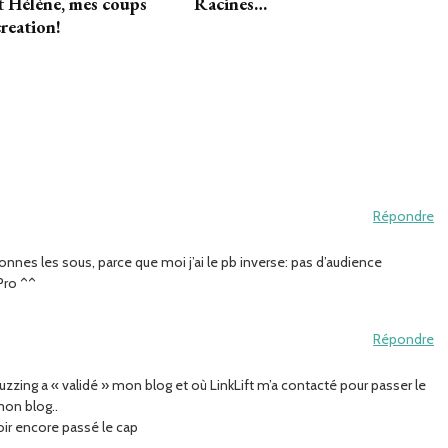
et Hélène, mes coups
Racines…
creation!
Répondre
onnes les sous, parce que moi j’ai le pb inverse: pas d’audience
Pro ^^
Répondre
zzing a « validé » mon blog et où LinkLift m’a contacté pour passer le
mon blog..
oir encore passé le cap