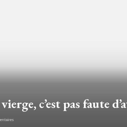
vierge, c’est pas faute d’
ntaires
sur
Mon