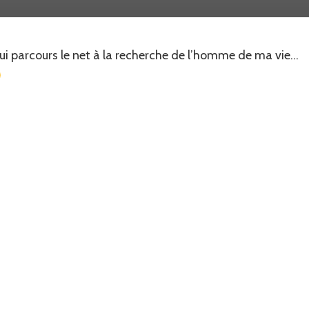
je
t’ai
trouvé
i parcours le net à la recherche de l’homme de ma vie…
un
mec….