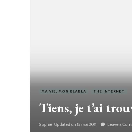
MA VIE, MON BLABLA
THE INTERNET
Tiens, je t’ai tr
Sophie
Updated on
15 mai 2011
Leave a Co