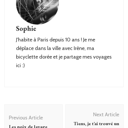
Sophie
J'habite à Paris depuis 10 ans ! Je me
déplace dans la ville avec Irène, ma
bicyclette dorée et je partage mes voyages
ici :)
Post
Next Article
Navigation
Previous Article
Tiens, je t’ai trouvé un
Les noix de lavage