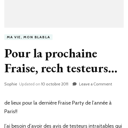
MA VIE, MON BLABLA
Pour la prochaine
Fraise, rech testeurs…
Sophie
Updated on
10 octobre 2011
Leave a Comment
on
Pour
la
prochain
de lieux pour la dernière Fraise Party de l’année à
Fraise,
Paris!!
rech
testeurs
J’ai besoin d’avoir des avis de testeurs intraitables qui