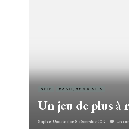
GEEK
MA VIE, MON BLABLA
Un jeu de plus à 
Sophie
Updated on
8 décembre 2012
Un co