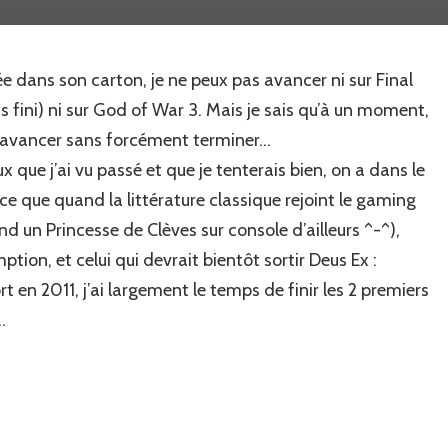
jeu
de
plus
dans son carton, je ne peux pas avancer ni sur Final
à
rajouter
as fini) ni sur God of War 3. Mais je sais qu’à un moment,
à
s d’avancer sans forcément terminer…
ma
liste…
ux que j’ai vu passé et que je tenterais bien, on a dans le
ce que quand la littérature classique rejoint le gaming
d un Princesse de Clèves sur console d’ailleurs ^-^),
on, et celui qui devrait bientôt sortir Deus Ex :
 en 2011, j’ai largement le temps de finir les 2 premiers
…