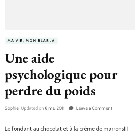
MA VIE, MON BLABLA
Une aide
psychologique pour
perdre du poids
Sophie
Updated on
8 mai 2011
Leave a Comment
on
Une
aide
psychologiqu
Le fondant au chocolat et à la crème de marrons!!!
pour