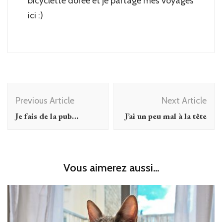
bicyclette dorée et je partage mes voyages
ici :)
Post
Previous Article
Next Article
Navigation
Je fais de la pub…
J’ai un peu mal à la tête
Vous aimerez aussi...