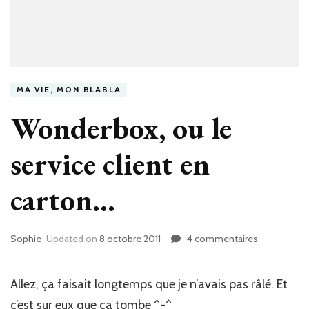
MA VIE, MON BLABLA
Wonderbox, ou le
service client en
carton…
Sophie
Updated on
8 octobre 2011
4 commentaires
sur
Wonderbox
ou
le
Allez, ça faisait longtemps que je n’avais pas râlé. Et
service
c’est sur eux que ça tombe ^-^