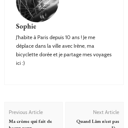
Sophie
J'habite à Paris depuis 10 ans ! Je me
déplace dans la ville avec Irène, ma
bicyclette dorée et je partage mes voyages
ici :)
Post
Previous Article
Next Article
Navigation
Ma crème qui fait de
Quand Lâm n’est pas
beaux yeux…
là…