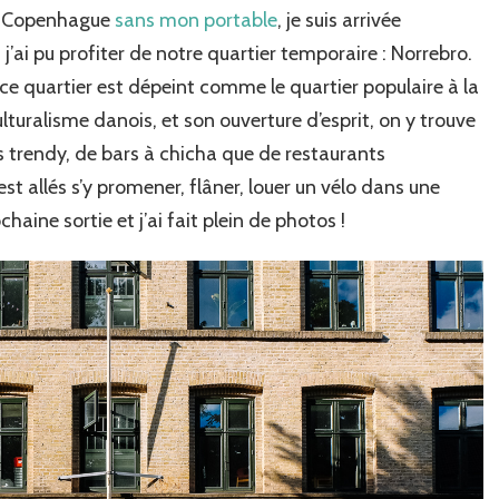
r à Copenhague
sans mon portable
, je suis arrivée
quartier
de
’ai pu profiter de notre quartier temporaire : Norrebro.
Nørrebro
, ce quartier est dépeint comme le quartier populaire à la
turalisme danois, et son ouverture d’esprit, on y trouve
 trendy, de bars à chicha que de restaurants
t allés s’y promener, flâner, louer un vélo dans une
haine sortie et j’ai fait plein de photos !