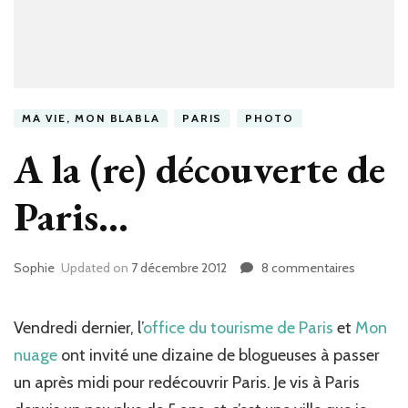
MA VIE, MON BLABLA
PARIS
PHOTO
A la (re) découverte de
Paris…
Sophie
Updated on
7 décembre 2012
8 commentaires
sur
A
la
(re)
Vendredi dernier, l’
office du tourisme de Paris
et
Mon
découver
nuage
ont invité une dizaine de blogueuses à passer
de
un après midi pour redécouvrir Paris. Je vis à Paris
Paris…