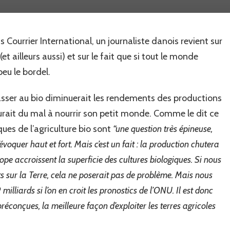
bio
n’est
pas
s Courrier International, un journaliste danois revient sur
la
solution…
(et ailleurs aussi) et sur le fait que si tout le monde
eu le bordel.
sser au bio diminuerait les rendements des productions
urait du mal à nourrir son petit monde. Comme le dit ce
ques de l’agriculture bio sont
“une question très épineuse,
’évoquer haut et fort. Mais c’est un fait : la production chutera
rope accroissent la superficie des cultures biologiques. Si nous
ts sur la Terre, cela ne poserait pas de problème. Mais nous
milliards si l’on en croit les pronostics de l’ONU. Il est donc
préconçues, la meilleure façon d’exploiter les terres agricoles