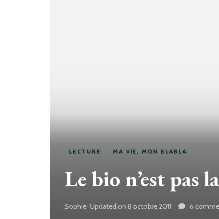
LECTURE
MA VIE, MON BLABLA
Le bio n’est pas 
Sophie
Updated on
8 octobre 2011
6 commen