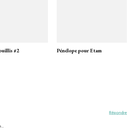
ouillis #2
Pénélope pour Etam
Répondre
io…